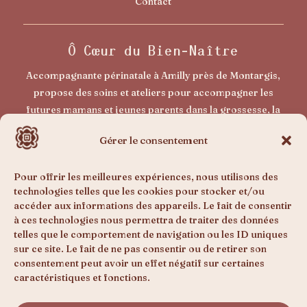
Contact
Ô Cœur du Bien-Naître
Accompagnante périnatale à Amilly près de Montargis,
propose des soins et ateliers pour accompagner les
futures mamans et jeunes parents dans la grossesse, la
naissance et le post-partum. Un accompagnement doux
Gérer le consentement
pour vivre sa maternité avec plus de sérénité et de
confiance.
Pour offrir les meilleures expériences, nous utilisons des
technologies telles que les cookies pour stocker et/ou
accéder aux informations des appareils. Le fait de consentir
Prestations
à ces technologies nous permettra de traiter des données
telles que le comportement de navigation ou les ID uniques
Grossesse
sur ce site. Le fait de ne pas consentir ou de retirer son
Bébé
consentement peut avoir un effet négatif sur certaines
Postpartum
caractéristiques et fonctions.
Enfant & ado