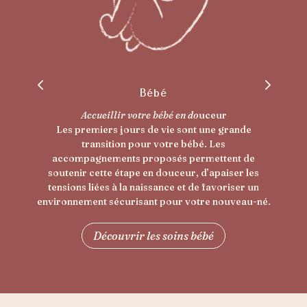
Post-partum
ceur
Prendre soin de la jeune maman
une grande
Le post-partum est une période intense 
. Les
corps et les émotions ont besoin d’être so
mettent de
Les soins postnataux vous offrent un m
’apaiser les
pour relâcher les tensions, vous recentr
 favoriser un
accompagner votre récupération en dou
re nouveau-né.
Découvrir les soins post-partum
bé