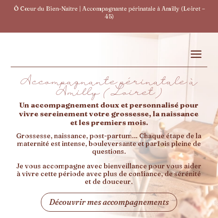
Ô Cœur du Bien-Naître | Accompagnante périnatale à Amilly (Loiret –
45)
Accompagnante périnatale à
Amilly (Loiret)
Un accompagnement doux et personnalisé pour
vivre sereinement votre grossesse, la naissance
et les premiers mois.
Grossesse, naissance, post-partum… Chaque étape de la
maternité est intense, bouleversante et parfois pleine de
questions.
Je vous accompagne avec bienveillance pour vous aider
à vivre cette période avec plus de confiance, de sérénité
et de douceur.
Découvrir mes accompagnements