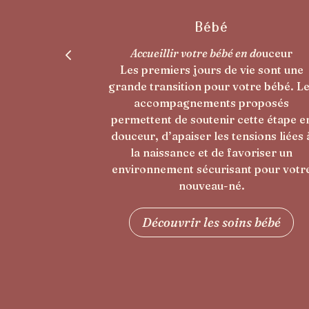
Post-partum
 do
uceur
Prendre soin de la jeune maman
ie sont une
Le post-partum est une période inten
tre bébé. Les
où le corps et les émotions ont beso
roposés
d’être soutenus. Les soins postnatau
tte étape en
vous offrent un moment pour relâch
sions liées à
les tensions, vous recentrer et
oriser un
accompagner votre récupération e
 pour votre
douceur.
Découvrir les soins post-
s bébé
partum