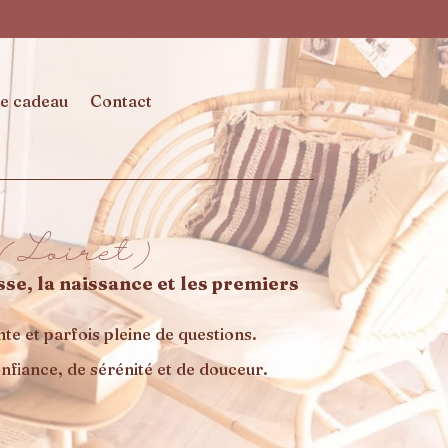
e cadeau
Contact
 (Loiret)
e, la naissance et les premiers
e et parfois pleine de questions.
nfiance, de sérénité et de douceur.