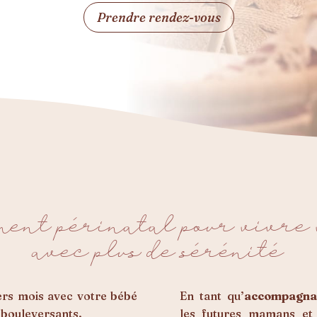
Prendre rendez-vous
ent périnatal pour vivre 
avec plus de sérénité
iers mois avec votre bébé
En tant qu’
accompagnan
 bouleversants.
les futures mamans et