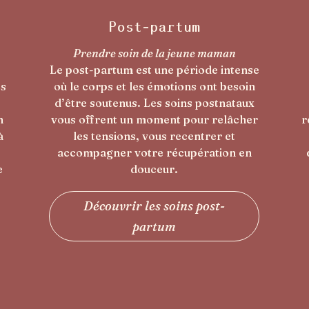
Enfants & adolescents
Un moment de bien-être pour les plus
se
jeunes
in
Parce que les enfants et les
x
adolescents peuvent eux aussi
er
ressentir du stress ou des tensions, des
soins adaptés leur permettent de se
n
détendre, d’apaiser leurs émotions et
s
de retrouver un équilibre dans leur
corps.
Découvrir les soins enfants