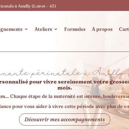
atale à Amilly (Loiret – 45)
gnements
Ateliers
Formules
A propos
Cart
nante périnatale à Amilly
onnalisé pour vivre sereinement votre grossess
mois.
m… Chaque étape de la maternité est intense, bouleversant
nce pour vous aider à vivre cette période avec plus de co
Découvrir mes accompagnements