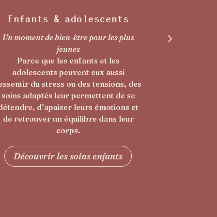
Femme
Un soin pour vous reconnecter à vous-
même
Parce qu’il n’est pas nécessaire d’être
enceinte ou jeune maman pour
ressentir le besoin de ralentir, de
relâcher les tensions et de prendre
oin de soi, des soins dédiés à la femme
vous invitent à vous recentrer, à vous
reconnecter à votre corps et à votre
féminité.
Découvrir les soins femme