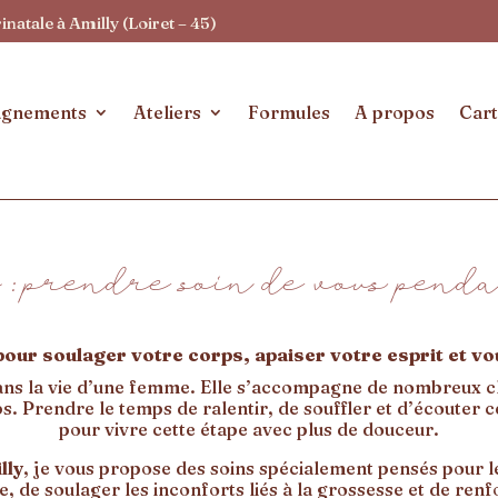
atale à Amilly (Loiret – 45)
gnements
Ateliers
Formules
A propos
Cart
: prendre soin de vous penda
ur soulager votre corps, apaiser votre esprit et v
dans la vie d’une femme. Elle s’accompagne de nombreux 
ps. Prendre le temps de ralentir, de souffler et d’écouter c
pour vivre cette étape avec plus de douceur.
lly
, je vous propose des soins spécialement pensés pour l
de soulager les inconforts liés à la grossesse et de renfo