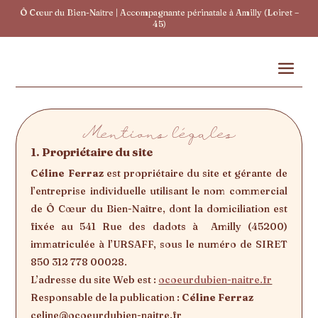
Ô Cœur du Bien-Naître | Accompagnante périnatale à Amilly (Loiret –
45)
Mentions légales
1. Propriétaire du site
Céline Ferraz
est propriétaire du site et gérante de
l’entreprise individuelle utilisant le nom commercial
de Ô Cœur du Bien-Naître, dont la domiciliation est
fixée au
541 Rue des dadots à
Amilly
(45200)
immatriculée à l’URSAFF, sous le numéro de SIRET
850 312 778 00028.
L’adresse du site Web est :
ocoeurdubien-naitre.fr
Responsable de la publication :
Céline Ferraz
celine@ocoeurdubien-naitre.fr