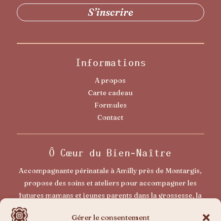
Informations
A propos
Carte cadeau
Formules
Contact
Ô Cœur du Bien-Naître
Accompagnante périnatale à Amilly près de Montargis,
propose des soins et ateliers pour accompagner les
futures mamans et jeunes parents dans la grossesse, la
naissance et le post-partum. Un accompagnement doux
Gérer le consentement
pour vivre sa maternité avec plus de sérénité et de