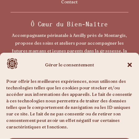
Contact
Ô Cœur du Bien-Naître
Accompagnante périnatale à Amilly près de Montargis,
propose des soins et ateliers pour accompagner les
futures mamans et jeunes parents dans la grossesse, la
naissance et le post-partum. Un accompagnement doux
Gérer le consentement
pour vivre sa maternité avec plus de sérénité et de
confiance.
Pour offrir les meilleures expériences, nous utilisons des
technologies telles que les cookies pour stocker et/ou
accéder aux informations des appareils. Le fait de consentir
Prestations
à ces technologies nous permettra de traiter des données
telles que le comportement de navigation ou les ID uniques
Grossesse
sur ce site. Le fait de ne pas consentir ou de retirer son
Bébé
consentement peut avoir un effet négatif sur certaines
Postpartum
caractéristiques et fonctions.
Enfant & ado